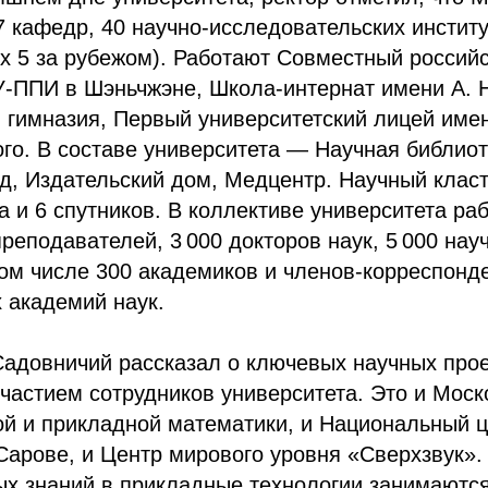
7 кафедр, 40 научно-исследовательских институ
х 5 за рубежом). Работают Совместный российс
У-ППИ в Шэньчжэне, Школа-интернат имени А. Н
 гимназия, Первый университетский лицей име
ого. В составе университета — Научная библиот
д, Издательский дом, Медцентр. Научный класт
 и 6 спутников. В коллективе университета раб
реподавателей, 3 000 докторов наук, 5 000 нау
том числе 300 академиков и членов-корреспонд
 академий наук.
Садовничий рассказал о ключевых научных прое
частием сотрудников университета. Это и Моск
й и прикладной математики, и Национальный ц
Сарове, и Центр мирового уровня «Сверхзвук»
х знаний в прикладные технологии занимаются