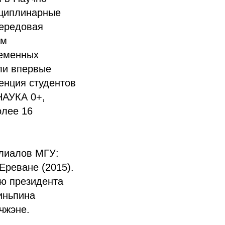
сциплинарные
Передовая
ым
ременных
ли впервые
енция студентов
НАУКА 0+,
олее 16
илиалов МГУ:
 Ереване (2015).
ю президента
иньпина
чжэне.