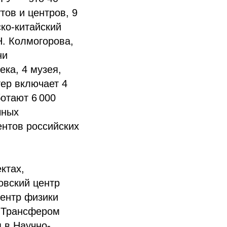
тов и центров, 9
ко-китайский
. Колмогорова,
ни
ека, 4 музея,
ер включает 4
отают 6 000
чных
ентов российских
ктах,
овский центр
ентр физики
. Трансфером
 в Научно-