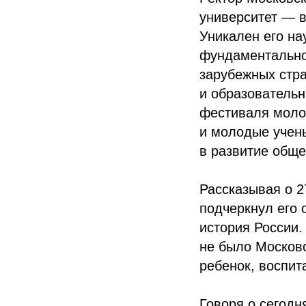
университет — в
Уникален его на
фундаментально
зарубежных стра
и образовательн
фестиваля моло
и молодые учены
в развитие обще
Рассказывая о 2
подчеркнул его 
история России.
не было Московс
ребенок, воспит
Говоря о сегодн