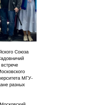
йского Союза
Садовничий
 встрече
Московского
верситета МГУ-
дане разных
«Московский