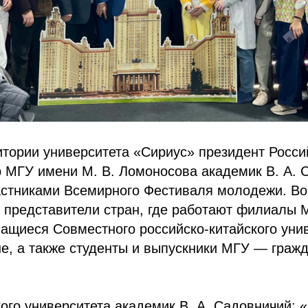
итории университета «Сириус» президент Росси
р МГУ имени М. В. Ломоносова академик В. А. 
астниками Всемирного Фестиваля молодежи. Во
 представители стран, где работают филиалы 
чащиеся Совместного российско-китайского уни
е, а также студенты и выпускники МГУ — граж
ого университета академик В. А. Садовничий: 