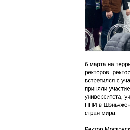
6 марта на терр
ректоров, ректо
встретился с уч
приняли участие
университета, у
ППИ в Шэньчжен
стран мира.
Ректор Московск