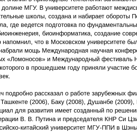
й долине МГУ. В университете работают межди
ательные школы, создана и набирает обороты 
ла, где ведется подготовка по фундаментальн
биоинженерия, биоинформатика, создание сов
р напомнил, что в Московском университете бы
 набрали мощь Международная научная конфер
ых «Ломоносов» и Международный фестиваль 
которого в прошедшем году приняли участие б
век.
ич подробно рассказал о работе зарубежных ф
 Ташкенте (2006), Баку (2008), Душанбе (2009),
циал для развития имеет созданный по решени
рации В. В. Путина и председателя КНР Си Цз
сийско-китайский университет МГУ-ППИ в Шэнь