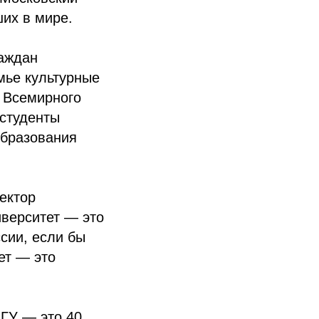
их в мире.
раждан
мье культурные
и Всемирного
 студенты
образования
ектор
иверситет — это
сии, если бы
ет — это
МГУ — это 40