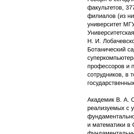
факультетов, 37
филиалов (из ни
университет МГ
Университетская
Н. И. Лобачевск
Ботанический са
суперкомпьютера
профессоров и п
сотрудников, в 
государственных
Академик В. А. 
реализуемых с у
фундаментально
и математики в 
фундаментальны